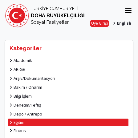
TÜRKİYE CUMHURİYETİ
DOHA BÜYÜKELÇİLİĞİ
Sosyal Faaliyetler
Üye Girişi
English
Kategoriler
Akademik
AR-GE
Arşiv/Dokümantasyon
Bakım / Onarım
Bilgi İşlem
Denetim/Teftiş
Depo / Antrepo
Eğitim
Finans