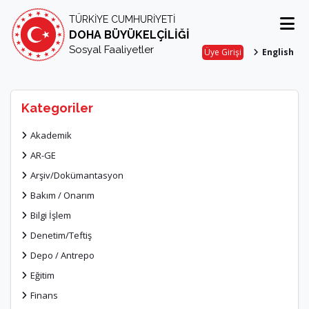
TÜRKİYE CUMHURİYETİ
DOHA BÜYÜKELÇİLİĞİ
Sosyal Faaliyetler
Üye Girişi
English
Kategoriler
Akademik
AR-GE
Arşiv/Dokümantasyon
Bakım / Onarım
Bilgi İşlem
Denetim/Teftiş
Depo / Antrepo
Eğitim
Finans