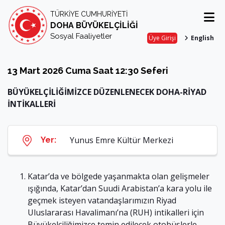
TÜRKİYE CUMHURİYETİ
DOHA BÜYÜKELÇİLİĞİ
Sosyal Faaliyetler
Üye Girişi
English
13 Mart 2026 Cuma Saat 12:30 Seferi
BÜYÜKELÇİLİĞİMİZCE DÜZENLENECEK DOHA-RİYAD
İNTİKALLERİ
Yunus Emre Kültür Merkezi
Yer:
Katar’da ve bölgede yaşanmakta olan gelişmeler
ışığında, Katar’dan Suudi Arabistan’a kara yolu ile
geçmek isteyen vatandaşlarımızın Riyad
Uluslararası Havalimanı’na (RUH) intikalleri için
Büyükelçiliğimizce temin edilecek otobüslerle