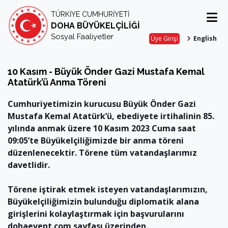
TÜRKİYE CUMHURİYETİ
DOHA BÜYÜKELÇİLİĞİ
Sosyal Faaliyetler
Üye Girişi
English
10 Kasım - Büyük Önder Gazi Mustafa Kemal
Atatürk’ü Anma Töreni
Cumhuriyetimizin kurucusu Büyük Önder Gazi
Mustafa Kemal Atatürk’ü, ebediyete irtihalinin 85.
yılında anmak üzere 10 Kasım 2023 Cuma saat
09:05’te Büyükelçiliğimizde bir anma töreni
düzenlenecektir. Törene tüm vatandaşlarımız
davetlidir.
Törene iştirak etmek isteyen vatandaşlarımızın,
Büyükelçiliğimizin bulunduğu diplomatik alana
girişlerini kolaylaştırmak için başvurularını
dohaevent.com sayfası üzerinden