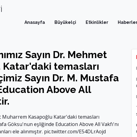
İ
Anasayfa
Büyükelçi
Etkinlikler
Haberle
nımız Sayın Dr. Mehmet
Katar'daki temasları
miz Sayın Dr. M. Mustafa
@
Education Above All
ir.
t Muharrem Kasapoğlu Katar'daki temasları
fa Göksu'nun eşliğinde Education Above All Vakfı'nı
nları ele alınmıştır.
pic.twitter.com/E54DLrAojd