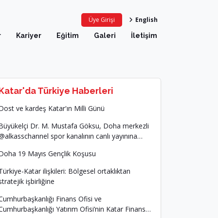
Üye Girişi
English
r
Kariyer
Eğitim
Galeri
İletişim
Katar'da Türkiye Haberleri
Dost ve kardeş Katar'ın Milli Günü
Büyükelçi Dr. M. Mustafa Göksu, Doha merkezli
alkasschannel spor kanalının canlı yayınına
katılmistir.
Doha 19 Mayıs Gençlik Koşusu
Türkiye-Katar ilişkileri: Bölgesel ortaklıktan
stratejik işbirliğine
Cumhurbaşkanlığı Finans Ofisi ve
Cumhurbaşkanlığı Yatırım Ofisi’nin Katar Finans