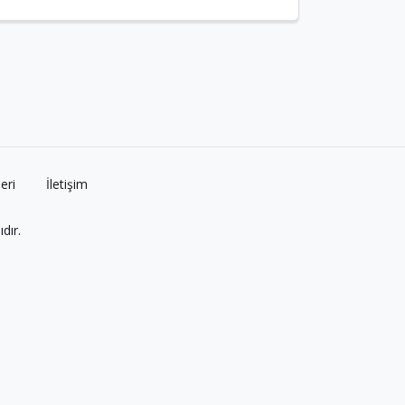
Merkezi’nde (QFC) Birlikte Kullanacağı Ortak
Çalışma Bürosu, Büyükelçi Dr. M. Mustafa
Göksu, Finans Ofisi Başkanı, Yatırım Ofisi
Başkanı ve QFC CEO’sunun Katılımlarıyla Açıldı.
eri
İletişim
dır.