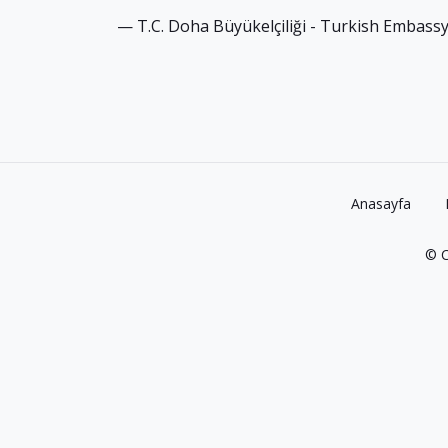
— T.C. Doha Büyükelçiliği - Turkish Embas
Anasayfa
© C